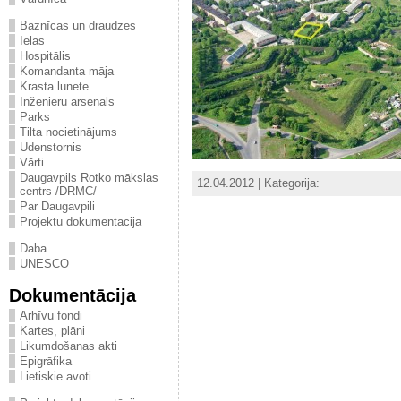
Baznīcas un draudzes
Ielas
Hospitālis
Komandanta māja
Krasta lunete
Inženieru arsenāls
Parks
Tilta nocietinājums
Ūdenstornis
Vārti
Daugavpils Rotko mākslas
12.04.2012 | Kategorija:
centrs /DRMC/
Par Daugavpili
Projektu dokumentācija
Daba
UNESCO
Dokumentācija
Arhīvu fondi
Kartes, plāni
Likumdošanas akti
Epigrāfika
Lietiskie avoti