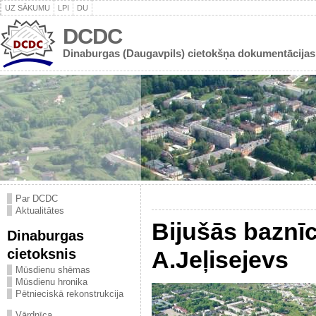
UZ SĀKUMU
LPI
DU
DCDC
Dinaburgas (Daugavpils) cietokšņa dokumentācijas
Par DCDC
Aktualitātes
Bijušās baznīc
Dinaburgas
cietoksnis
A.Jeļisejevs
Mūsdienu shēmas
Mūsdienu hronika
Pētnieciskā rekonstrukcija
Vārdnīca