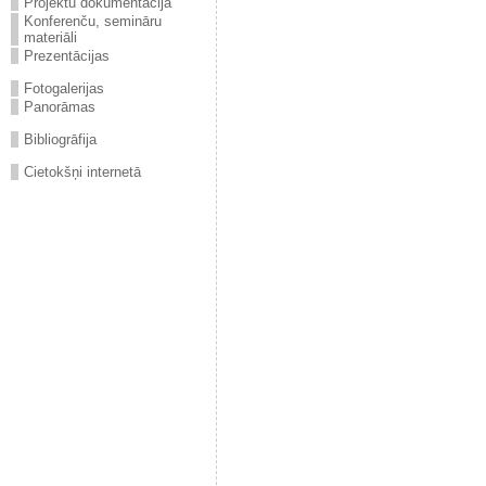
Projektu dokumentācija
Konferenču, semināru
materiāli
Prezentācijas
Fotogalerijas
Panorāmas
Bibliogrāfija
Cietokšņi internetā